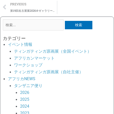
Prev
PREVIOUS
第19回名古屋展2026＠ギャラリー尋屋（ひろや）前半レポート～しあわせを呼ぶ鳥たちと♡名古屋らしくなごやかに
検
索
対
カテゴリー
象:
イベント情報
ティンガティンガ原画展（全国イベント）
アフリカンマーケット
ワークショップ
ティンガティンガ原画展（自社主催）
アフリカNEWS
タンザニア便り
2026
2025
2024
2023