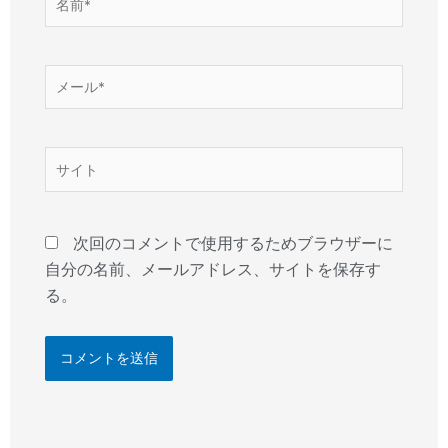
前
*
メ
ー
ル
*
サ
イ
ト
次回のコメントで使用するためブラウザーに
自分の名前、メールアドレス、サイトを保存す
る。