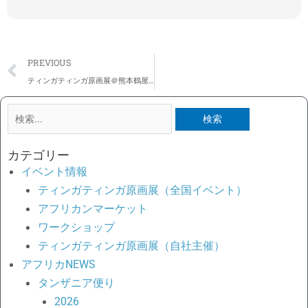
Prev
PREVIOUS
ティンガティンガ原画展＠熊本鶴屋百貨店
検
索
対
カテゴリー
象:
イベント情報
ティンガティンガ原画展（全国イベント）
アフリカンマーケット
ワークショップ
ティンガティンガ原画展（自社主催）
アフリカNEWS
タンザニア便り
2026