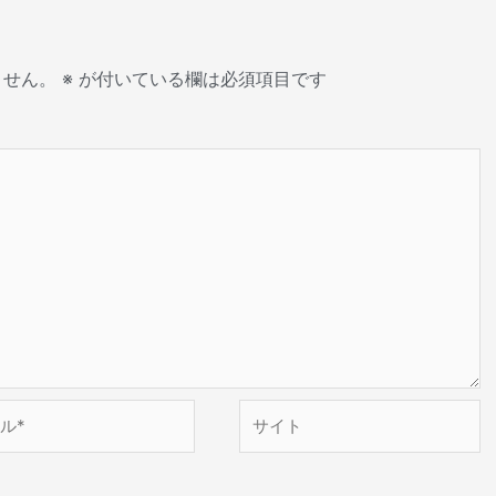
ません。
※
が付いている欄は必須項目です
サ
イ
ト