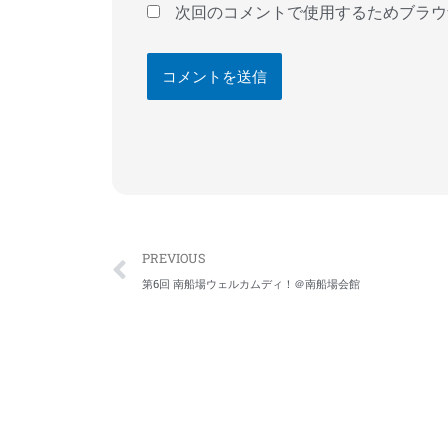
*
次回のコメントで使用するためブラウ
Prev
PREVIOUS
第6回 南船場ウェルカムディ！＠南船場会館