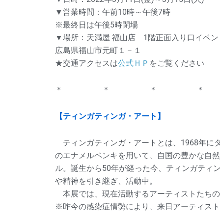
▼営業時間：午前10時～午後7時
※最終日は午後5時閉場
▼場所：天満屋 福山店 1階正面入り口イベ
広島県福山市元町１－１
★交通アクセスは
公式ＨＰ
をご覧ください
＊ ＊ ＊ ＊
【ティンガティンガ・アート】
ティンガティンガ・アートとは、1968年にタ
のエナメルペンキを用いて、自国の豊かな自然
ル。誕生から50年が経った今、ティンガティ
や精神を引き継ぎ、活動中。
本展では、現在活動するアーティストたちの
※昨今の感染症情勢により、来日アーティスト