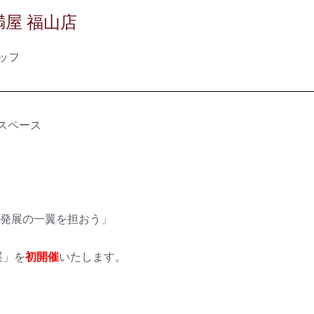
屋 福山店
ッフ
トスペース
発展の一翼を担おう」
展」を
初開催
いたします。