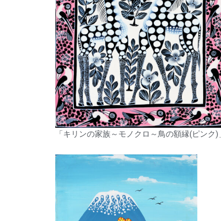
「キリンの家族～モノクロ～鳥の額縁(ピンク)」by