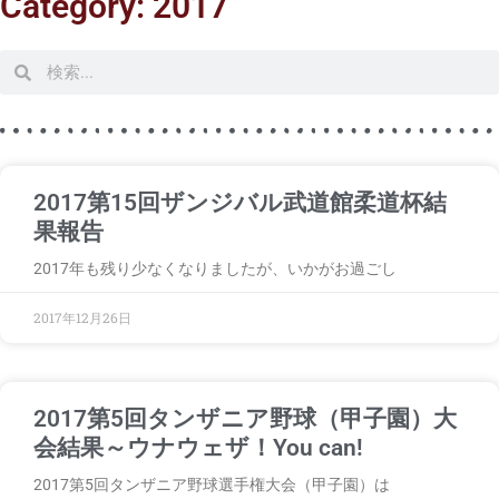
Category: 2017
検
検
索
索
ペ
ペ
2017第15回ザンジバル武道館柔道杯結
ー
ー
果報告
ジ
ジ
2017年も残り少なくなりましたが、いかがお過ごし
2017年12月26日
2017第5回タンザニア野球（甲子園）大
会結果～ウナウェザ！You can!
2017第5回タンザニア野球選手権大会（甲子園）は