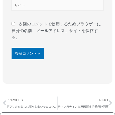
*
サ
イ
ト
次回のコメントで使用するためブラウザーに
自分の名前、メールアドレス、サイトを保存す
る。
Prev
N
PREVIOUS
NEXT
アフリカを楽しむ暮らし@シサムコウボウ神戸岡本店
ティンガティンガ原画展＠伊勢丹静岡店