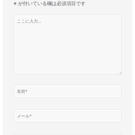
※
が付いている欄は必須項目です
こ
こ
に
入
力…
名
前
*
メ
ー
ル