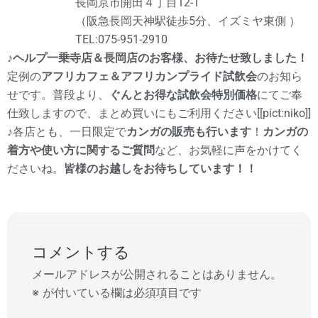
長岡京市開田４丁目12-1
（阪急長岡天神駅徒歩5分、イズミヤ東側 ）
TEL:075-951-2910
♪
ヘルプ一乗寺店＆長岡店のお客様、お待たせ致しました！
定例の
アフリカフェ＆アフリカンプライド試飲会
のお知ら
せです。普段より、
ぐんとお得な試飲会特別価格
にてご奉
仕致しますので、まとめ買いにもご利用ください[[pict:niko]]
♪各店とも、一日限定で
カンガの販売も行います
！
カンガの
着方や使い方に関するご質問
など、お気軽に声をかけてく
ださいね。
皆様のお越しをお待ちしています！！
コメントする
メールアドレスが公開されることはありません。
※
が付いている欄は必須項目です