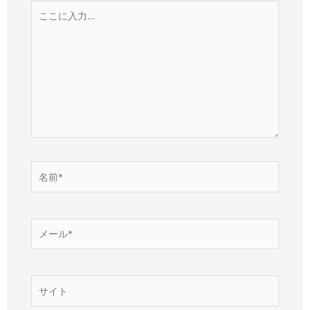
こ
こ
に
入
力…
名
前
*
メ
ー
ル
*
サ
イ