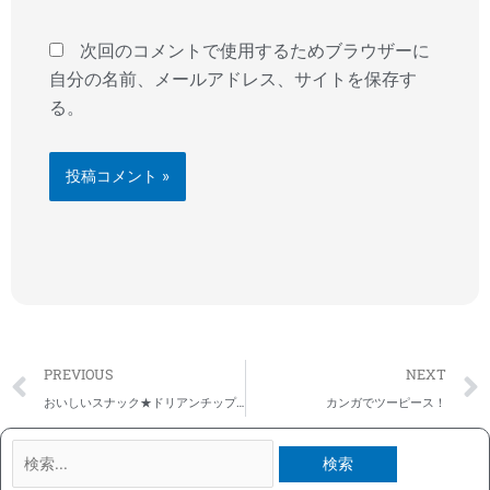
ト
次回のコメントで使用するためブラウザーに
自分の名前、メールアドレス、サイトを保存す
る。
Prev
PREVIOUS
NEXT
おいしいスナック★ドリアンチップス
カンガでツーピース！
検
索