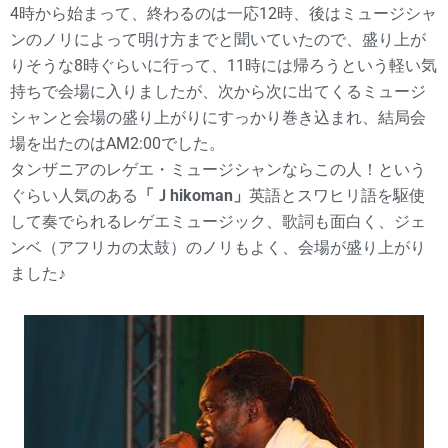
4時から始まって、終わるのは一応12時、後はミュージシャ
ンのノリによって明け方までと聞いていたので、盛り上が
りそうな8時ぐらいに行って、11時には帰ろうという軽い気
持ちで会場に入りましたが、次から次に出てくるミュージ
シャンと会場の盛り上がりにすっかり巻き込まれ、結局会
場を出たのはAM2:00でした。
タンザニアのレゲエ・ミュージシャンならこの人！という
ぐらい人気のある
「Ｊhikoman」
英語とスワヒリ語を駆使
して奏でられるレゲエミュージック、歌詞も面白く、ジェ
ンベ（アフリカの太鼓）のノリもよく、会場が盛り上がり
ました♪