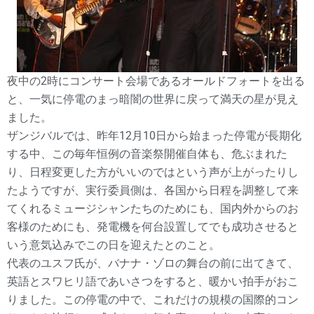
夜中の2時にコンサート会場であるオールドフォートを出る
と、一気に停電のまっ暗闇の世界に戻って満天の星が見え
ました。
ザンジバルでは、昨年12月10日から始まった停電が長期化
する中、この毎年恒例の音楽祭開催自体も、危ぶまれた
り、日程変更した方がいいのではという声が上がったりし
たようですが、実行委員側は、各国から日程を調整して来
てくれるミュージシャンたちのためにも、国内外からのお
客様のためにも、発電機を何台設置してでも成功させると
いう意気込みでこの日を迎えたとのこと。
代表のユスフ氏が、バナナ・ゾロの舞台の前に出てきて、
英語とスワヒリ語であいさつをすると、暖かい拍手がおこ
りました。この停電の中で、これだけの規模の国際的コン