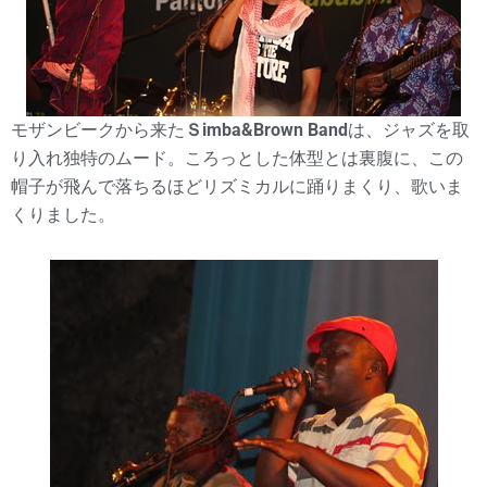
モザンビークから来た
Ｓimba&Brown Band
は、ジャズを取
り入れ独特のムード。ころっとした体型とは裏腹に、この
帽子が飛んで落ちるほどリズミカルに踊りまくり、歌いま
くりました。