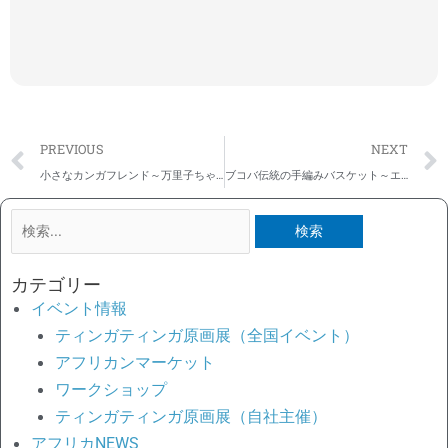
Prev
PREVIOUS
NEXT
小さなカンガフレンド～万里子ちゃん
ブコバ伝統の手編みバスケット～エキボ
検
索
対
カテゴリー
象:
イベント情報
ティンガティンガ原画展（全国イベント）
アフリカンマーケット
ワークショップ
ティンガティンガ原画展（自社主催）
アフリカNEWS