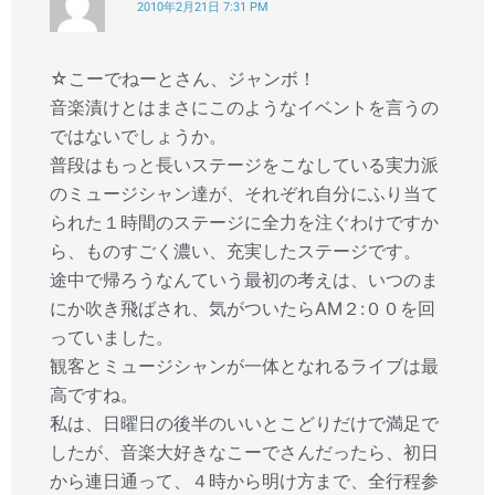
2010年2月21日 7:31 PM
☆こーでねーとさん、ジャンボ！
音楽漬けとはまさにこのようなイベントを言うの
ではないでしょうか。
普段はもっと長いステージをこなしている実力派
のミュージシャン達が、それぞれ自分にふり当て
られた１時間のステージに全力を注ぐわけですか
ら、ものすごく濃い、充実したステージです。
途中で帰ろうなんていう最初の考えは、いつのま
にか吹き飛ばされ、気がついたらAM２:００を回
っていました。
観客とミュージシャンが一体となれるライブは最
高ですね。
私は、日曜日の後半のいいとこどりだけで満足で
したが、音楽大好きなこーでさんだったら、初日
から連日通って、４時から明け方まで、全行程参