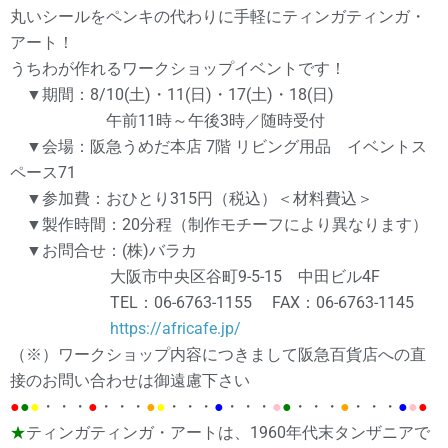
丸いシールをペンキの代わりに手軽にティンガティンガ・
アート！
うちわが作れるワークショップイベントです！
▼期間：8/10(土)・11(日)・17(土)・18(日)
午前11時～午後3時／随時受付
▼会場：阪急うめだ本店 7階 リビング用品 イベントス
ペース71
▼参加費：おひとり315円（税込）＜材料費込＞
▼製作時間：20分程（制作モチーフにより異なります）
▼お問合せ：(株)バラカ
大阪市中央区谷町9-5-15 中田ビル4F
TEL：06-6763-1155 FAX：06-6763-1145
https://africafe.jp/
（※）ワークショップ内容につきまして阪急百貨店への直
接のお問い合わせは御遠慮下さい
●
●
●
・・・
●
・・・
●
●
・・・
●
・・・
●
●
・・・
●
・・・
●
●
●
★
ティンガティンガ・アートは、1960年代末タンザニアで