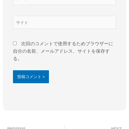
ー
ル
*
サ
イ
ト
次回のコメントで使用するためブラウザーに
自分の名前、メールアドレス、サイトを保存す
る。
Prev
N
PREVIOUS
NEXT