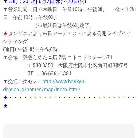
▼日時：2013年8月7日(水)～20日(火)
▼営業時間：日～木曜日 午前10時→午後8時 金・土曜
日 午前10時→午後9時
（※最終日は午後6時終了）
★
タンザニアより来日アーティストによる公開ライブペイ
ンティング
(連日) 午後1時～午後6時
▼会場：阪急うめだ本店 7階 コトコトステージ71
〒530-8350 大阪府大阪市北区角田町8番7号
TEL：06-6361-1381
▼交通アクセス：
http://www.hankyu-
dept.co.jp/honten/map/index.html/
★・・・・・・・・・・・・・・・・・・・・・・・・・・
★