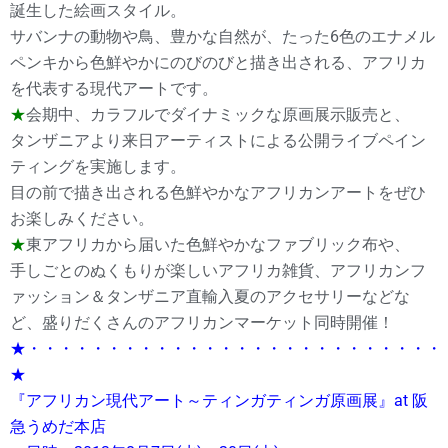
誕生した絵画スタイル。
サバンナの動物や鳥、豊かな自然が、たった6色のエナメル
ペンキから色鮮やかにのびのびと描き出される、アフリカ
を代表する現代アートです。
★
会期中、カラフルでダイナミックな原画展示販売と、
タンザニアより来日アーティストによる公開ライブペイン
ティングを実施します。
目の前で描き出される色鮮やかなアフリカンアートをぜひ
お楽しみください。
★
東アフリカから届いた色鮮やかなファブリック布や、
手しごとのぬくもりが楽しいアフリカ雑貨、アフリカンフ
ァッション＆タンザニア直輸入夏のアクセサリーなどな
ど、盛りだくさんのアフリカンマーケット同時開催！
★・・・・・・・・・・・・・・・・・・・・・・・・・・
★
『アフリカン現代アート～ティンガティンガ原画展』at 阪
急うめだ本店