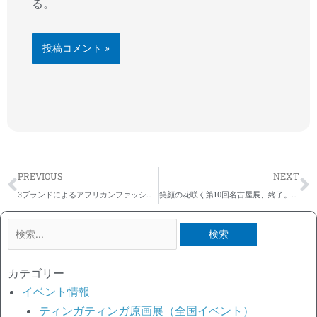
る。
Prev
N
PREVIOUS
NEXT
3ブランドによるアフリカンファッションオーダー会Vol.6
笑顔の花咲く第10回名古屋展、終了。ありがとうございました！
検
索
対
カテゴリー
象:
イベント情報
ティンガティンガ原画展（全国イベント）