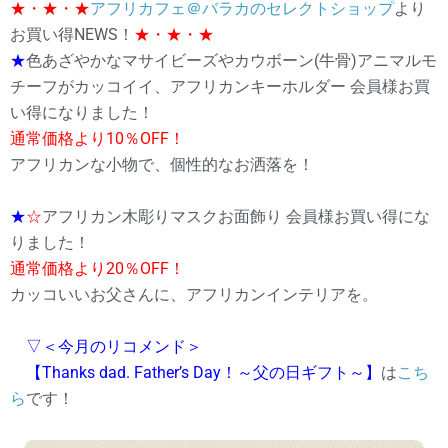
★・★・★
アフリカフェ＠バラカのセレクトショップ
より
お買い得NEWS！
★・★・★
★
色あざやかなマサイビーズやカウボーン(牛骨)アニマルモ
チーフがカッコイイ、アフリカンキーホルダー 会員様お買
い得になりました！
通常価格より10％OFF！
アフリカンな小物で、個性的なお洒落を！
★
☆
アフリカン木彫りマスクお面飾り 会員様お買い得にな
りました！
通常価格より20％OFF！
カッコいいお父さんに、アフリカンインテリアを。
▽＜今月のリコメンド＞
【Thanks dad. Father’s Day！～父の日ギフト～】
は
こち
ら
です！