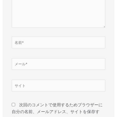
力…
名
前
*
メ
ー
ル
*
サ
イ
ト
次回のコメントで使用するためブラウザーに
自分の名前、メールアドレス、サイトを保存す