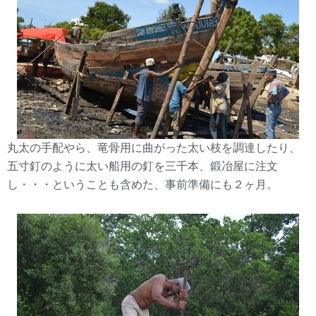
丸太の手配やら、竜骨用に曲がった太い枝を調達したり、
五寸釘のように太い船用の釘を三千本、鍛冶屋に注文
し・・・ということも含めた、事前準備にも２ヶ月。