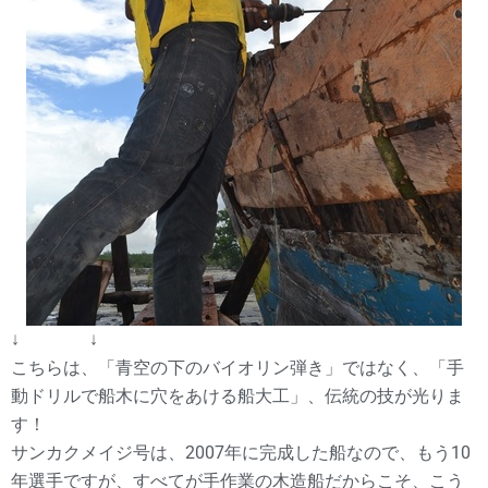
↓ ↓
こちらは、「青空の下のバイオリン弾き」ではなく、「手
動ドリルで船木に穴をあける船大工」、伝統の技が光りま
す！
サンカクメイジ号は、2007年に完成した船なので、もう10
年選手ですが、すべてが手作業の木造船だからこそ、こう