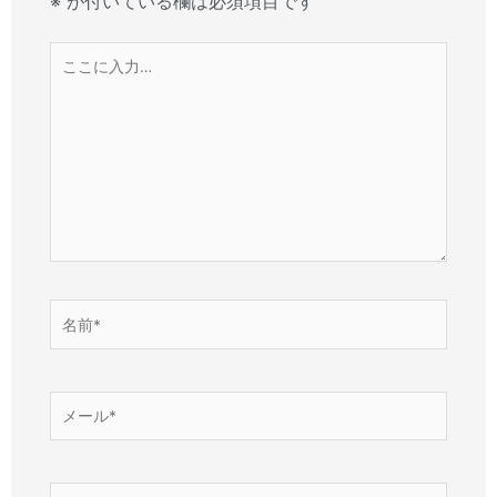
※
が付いている欄は必須項目です
こ
こ
に
入
力…
名
前
*
メ
ー
ル
*
サ