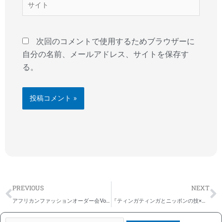
イ
ト
次回のコメントで使用するためブラウザーに
自分の名前、メールアドレス、サイトを保存す
る。
Prev
N
PREVIOUS
NEXT
アフリカンファッションオーダー会Vol.10（3/16-17）
『ティンガティンガとニッポンの技×アフリカの色展』 ＠日本橋タカシマヤ のお知らせ