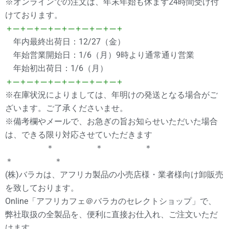
※オンラインでの注文は、年末年始も休まず24時間受け付
けております。
＋─＋─＋─＋─＋─＋─＋─＋─＋
年内最終出荷日：12/27（金）
年始営業開始日：1/6（月）9時より通常通り営業
年始初出荷日：1/6（月）
＋─＋─＋─＋─＋─＋─＋─＋─＋
※在庫状況によりましては、年明けの発送となる場合がご
ざいます。ご了承くださいませ。
※備考欄やメールで、お急ぎの旨お知らせいただいた場合
は、できる限り対応させていただきます
＊ ＊ ＊
＊ ＊
(株)バラカは、アフリカ製品の小売店様・業者様向け卸販売
を致しております。
Online「アフリカフェ＠バラカのセレクトショップ」で、
弊社取扱の全製品を、便利に直接お仕入れ、ご注文いただ
けます。