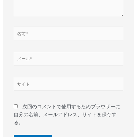
名
前
*
メ
ー
ル
*
サ
イ
ト
次回のコメントで使用するためブラウザーに
自分の名前、メールアドレス、サイトを保存す
る。