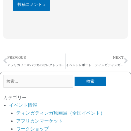
Prev
N
PREVIOUS
NEXT
アフリカフェ＠バラカのセレクトショップ：年末年始の営業についてのお知らせ
イベントレポート ティンガティンガ原画展@ふじさんめっせ 伊勢丹ウインターバザール
検
索
対
カテゴリー
象:
イベント情報
ティンガティンガ原画展（全国イベント）
アフリカンマーケット
ワークショップ