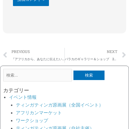
Prev
PREVIOUS
NEXT
『アフリカから、あなたに伝えたいこと 革命児と共に生きる』 出版記念 パネル展＠ジュンク堂書店 池袋本店
バラカのギャラリー＆ショップ 2月の営業日のお知らせ
検
索
対
カテゴリー
象:
イベント情報
ティンガティンガ原画展（全国イベント）
アフリカンマーケット
ワークショップ
ティンガティンガ原画展（自社主催）