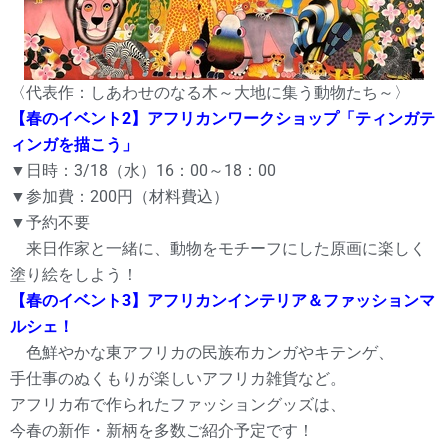
〈代表作：しあわせのなる木～大地に集う動物たち～〉
【春のイベント2】アフリカンワークショップ「ティンガテ
ィンガを描こう」
▼日時：3/18（水）16：00～18：00
▼参加費：200円（材料費込）
▼予約不要
来日作家と一緒に、動物をモチーフにした原画に楽しく
塗り絵をしよう！
【春のイベント3】アフリカンインテリア＆ファッションマ
ルシェ！
色鮮やかな東アフリカの民族布カンガやキテンゲ、
手仕事のぬくもりが楽しいアフリカ雑貨など。
アフリカ布で作られたファッショングッズは、
今春の新作・新柄を多数ご紹介予定です！