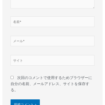
名
前
*
メ
ー
ル
*
サ
イ
ト
次回のコメントで使用するためブラウザーに
自分の名前、メールアドレス、サイトを保存す
る。