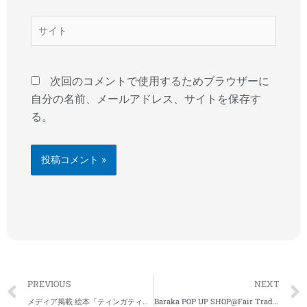
ル
*
サ
イ
ト
次回のコメントで使用するためブラウザーに
自分の名前、メールアドレス、サイトを保存す
る。
Prev
PREVIOUS
NEXT
メディア掲載 絵本「ティンガティンガ・アートであそぼう！どうぶつたちのじどうしゃレース」―まとめ
Baraka POP UP SHOP@Fair Trade Shop Pamojah