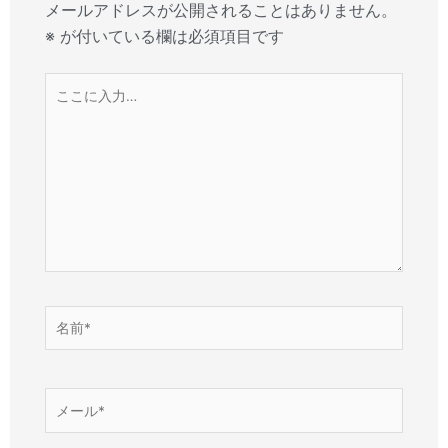
メールアドレスが公開されることはありません。
※
が付いている欄は必須項目です
こ
こ
に
入
力…
名
前
*
メ
ー