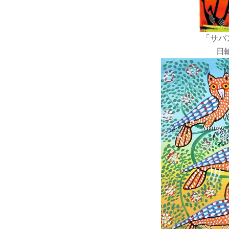
「サバ
日輪