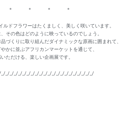
 ＊ ＊ ＊ ＊
イルドフラワーはたくましく、美しく咲いています。
は、その色はどのように映っているのでしょう。
作品づくりに取り組んだダイナミックな原画に囲まれて、
ぎやかに並ぶアフリカンマーケットを通じて、
感いただける、楽しい企画展です。
/_/_/_/_/_/_/_/_/_/_/_/_/_/_/_/_/_/_/_/_/_/_/