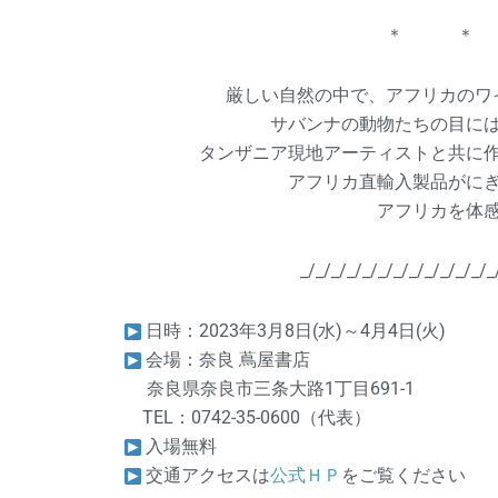
＊ ＊
厳しい自然の中で、アフリカのワ
サバンナの動物たちの目に
タンザニア現地アーティストと共に
アフリカ直輸入製品がに
アフリカを体
_/_/_/_/_/_/_/_/_/_/_/_/_
日時：2023年3月8日(水)～4月4日(火)
会場：奈良 蔦屋書店
奈良県奈良市三条大路1丁目691-1
TEL：0742-35-0600（代表）
入場無料
交通アクセスは
公式ＨＰ
をご覧ください