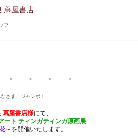
 蔦屋書店
ッフ
 ＊ ＊ ＊ ＊
みなさま、ジャンボ！
良 蔦屋書店様
にて、
アート ティンガティンガ原画展
花～
を開催いたします。