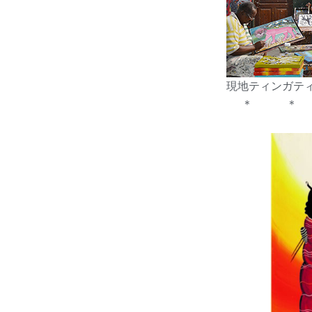
現地ティンガテ
＊ ＊