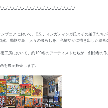
/_/_/_/_/_/_/_/_/_/_/_/_/_/_/_/_/_/_/_/_/_/_/
ンザニアにおいて、E.S.ティンガティンガ氏とその弟子たちが
自然、動物や鳥、人々の暮らしを、色鮮やかに描き出した絵画
芸術工房において、約100名のアーティストたちが、創始者の作
画を展示販売します。