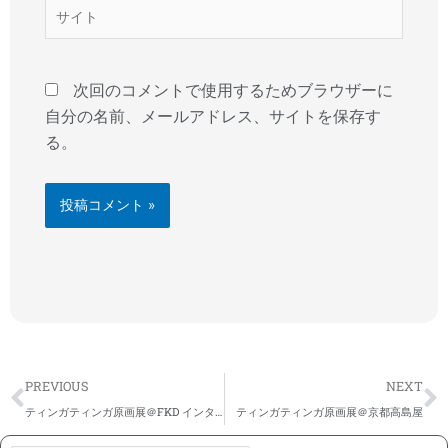
*
サ
イ
ト
次回のコメントで使用するためブラウザーに
自分の名前、メールアドレス、サイトを保存す
る。
Prev
N
PREVIOUS
NEXT
ティンガティンガ原画展＠FKD インターパーク店
ティンガティンガ原画展＠京都高島屋