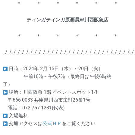
＊ ＊ ＊ ＊ ＊ ＊
ティンガティンガ原画展＠川西阪急店
＊ ＊ ＊ ＊ ＊ ＊
_/_/_/_/_/_/_/_/_/_/_/_/_/_/_/_/_/_/_/_/_/_/_/_/_/_/_/_/_/_/_/
日時：2024年 2月 15日（木）～20日（火）
午前10時～午後7時（最終日は午後6時終
了）
場所：川西阪急 1階 イベントスポット1-1
〒666-0033 兵庫県川西市栄町26番1号
電話：072-757-1231(代表)
入場無料
交通アクセスは
公式ＨＰ
をご覧ください