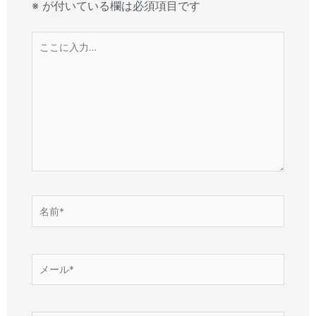
※
が付いている欄は必須項目です
こ
こ
に
入
力…
名
前
*
メ
ー
ル