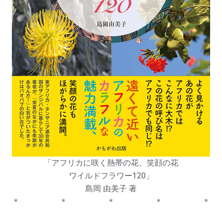
「アフリカに咲く熱帯の花、笑顔の花
ワイルドフラワー120」
島岡 由美子 著
＊ ＊ ＊ ＊ ＊