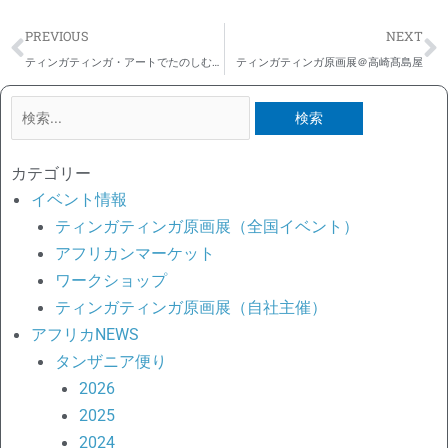
Prev
N
PREVIOUS
NEXT
ティンガティンガ・アートでたのしむアフリカのむかしばなし【全3巻】（かもがわ出版）セレクトショップ予約受付開始！
ティンガティンガ原画展＠高崎髙島屋
検
索
対
カテゴリー
象:
イベント情報
ティンガティンガ原画展（全国イベント）
アフリカンマーケット
ワークショップ
ティンガティンガ原画展（自社主催）
アフリカNEWS
タンザニア便り
2026
2025
2024