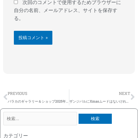
次回のコメントで使用するためブラウザーに
自分の名前、メールアドレス、サイトを保存す
る。
Prev
N
PREVIOUS
NEXT
バラカのギャラリー＆ショップ2025年1月の営業日お知らせ【大阪本店】【京都寺町店】
ザンジバルにXmasムードはないけれど～トロピカルアイランドは、いつだってウキウキ
検
索
対
カテゴリー