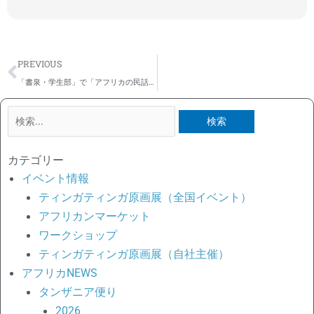
Prev
PREVIOUS
「書泉・学生部」で「アフリカの民話」の連載中です 2023年度バックナンバー
検
索
対
カテゴリー
象:
イベント情報
ティンガティンガ原画展（全国イベント）
アフリカンマーケット
ワークショップ
ティンガティンガ原画展（自社主催）
アフリカNEWS
タンザニア便り
2026