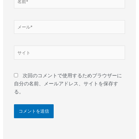
前
*
メ
ー
ル
*
サ
イ
ト
次回のコメントで使用するためブラウザーに
自分の名前、メールアドレス、サイトを保存す
る。