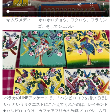
by ムワメディ ホロホロチョウ、フクロウ、フラミン
ゴ、そしてシェルレ
バラカのLINEアンケートで、「ハシビロコウを描いてほし
い」というリクエストにこたえてくれたのは、レイモンド
★ハシビロコウは、カフェアフリカの故郷ブコバや、ムワ