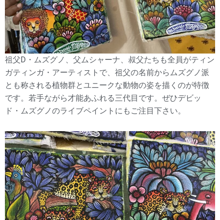
祖父D・ムズグノ、父ムシャーナ、叔父たちも全員がティン
ガティンガ・アーティストで、祖父の名前からムズグノ派
とも称される植物群とユニークな動物の姿を描くのが特徴
です。若手ながら才能あふれる三代目です。ぜひデビッ
ド・ムズグノのライブペイントにもご注目下さい。