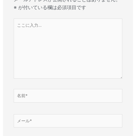
※
が付いている欄は必須項目です
こ
こ
に
入
力…
名
前
*
メ
ー
ル