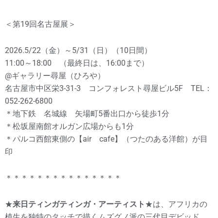
＜第19回名古屋展＞
2026.5/22（金）～5/31（日）（10日間）
11:00～18:00 （最終日は、16:00まで）
@ギャラリー尋屋（ひろや）
名古屋市中区栄3-31-3 コンフォレスト尋屋ビル5F TEL：
052-262-6800
＊地下鉄 名城線 矢場町5番出口から徒歩1分
＊松坂屋南館オルガン広場からも1分
＊パルコ西館東側の【air cafe】（つたのある洋館）が目
印
＊＊＊＊＊＊＊＊＊＊＊＊＊＊＊
★
来日ティンガティンガ・アーティスト
★は、アフリカの
植生を独特のタッチで描くムズグノ派の三代目デビッド