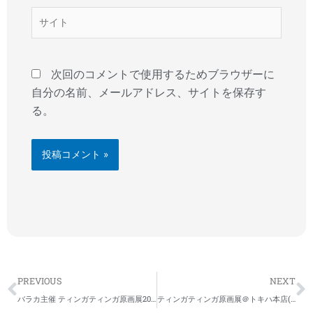
*
サ
イ
ト
次回のコメントで使用するためブラウザーに
自分の名前、メールアドレス、サイトを保存す
る。
Prev
N
PREVIOUS
NEXT
バラカ主催 ティンガティンガ原画展2026【第17回横浜展】【第19回名古屋展】
ティンガティンガ原画展＠トキハ本店(大分)