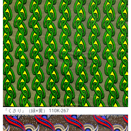
『くさり』（緑×黄） 110K-267