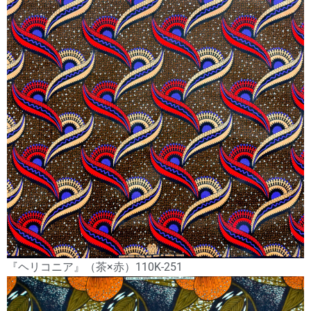
『ヘリコニア』（茶×赤）110K-251