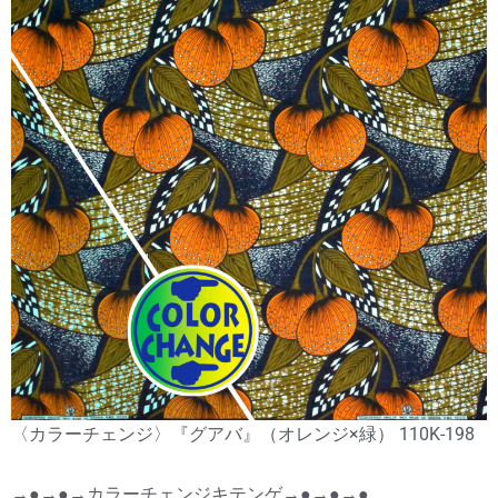
〈カラーチェンジ〉『グアバ』（オレンジ×緑） 110K-198
→●→●→カラーチェンジキテンゲ→●→●→●