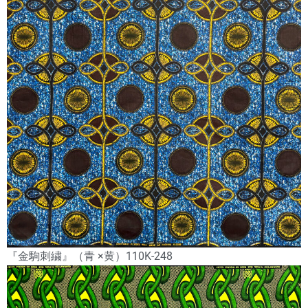
『金駒刺繍』（青 ×黄）110K-248