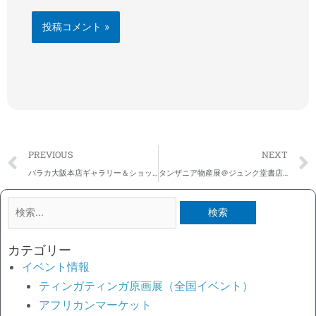
Prev
PREVIOUS
NEXT
バラカ大阪本店ギャラリー＆ショップ2026年4月の営業日お知らせ
タンザニア物産展＠ジュンク堂書店 池袋本店
検
索
対
カテゴリー
象:
イベント情報
ティンガティンガ原画展（全国イベント）
アフリカンマーケット