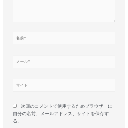
名
前
*
メ
ー
ル
*
サ
イ
ト
次回のコメントで使用するためブラウザーに
自分の名前、メールアドレス、サイトを保存す
る。