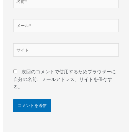
前
*
メ
ー
ル
*
サ
イ
ト
次回のコメントで使用するためブラウザーに
自分の名前、メールアドレス、サイトを保存す
る。