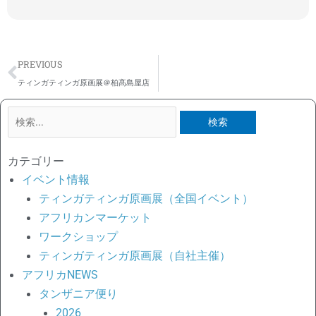
Prev
PREVIOUS
ティンガティンガ原画展＠柏髙島屋店
検
索
対
カテゴリー
象:
イベント情報
ティンガティンガ原画展（全国イベント）
アフリカンマーケット
ワークショップ
ティンガティンガ原画展（自社主催）
アフリカNEWS
タンザニア便り
2026