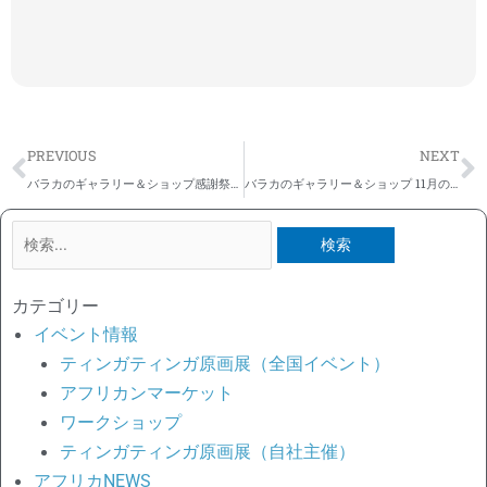
Prev
N
PREVIOUS
NEXT
バラカのギャラリー＆ショップ感謝祭@バラカギャラリー
バラカのギャラリー＆ショップ 11月のお知らせ
検
索
対
カテゴリー
象:
イベント情報
ティンガティンガ原画展（全国イベント）
アフリカンマーケット
ワークショップ
ティンガティンガ原画展（自社主催）
アフリカNEWS