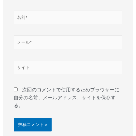
名
前
*
メ
ー
ル
*
サ
イ
ト
次回のコメントで使用するためブラウザーに
自分の名前、メールアドレス、サイトを保存す
る。