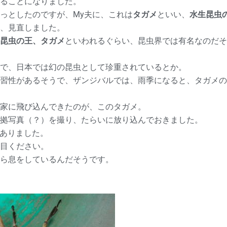
ることになりました。
っとしたのですが、My夫に、これは
タガメ
といい、
水生昆虫
、見直しました。
昆虫の王、タガメ
といわれるぐらい、昆虫界では有名なのだそ
で、日本では幻の昆虫として珍重されているとか。
習性があるそうで、ザンジバルでは、雨季になると、タガメの
家に飛び込んできたのが、このタガメ。
拠写真（？）を撮り、たらいに放り込んでおきました。
もありました。
目ください。
ら息をしているんだそうです。