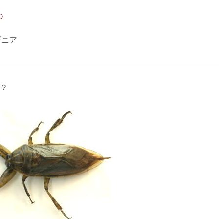
○
ザニア
？