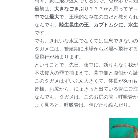
時々、家に飛び込んでくるので、否が応でも知
最初は、
大きなごきぶり
？？？かと思ってぞ～
中では最大
で、王様的な存在の虫だと教えられ
なんでも、
陸生昆虫の王、カブトムシに、水生
です。
でも、きれいな水辺でなくては生息できないの
タガメには、繁殖期に水場から水場へ飛行する
愛飛行が始まります。
ということで、先日、夜中に、断りもなく我が
不法侵入の罪で捕まえて、背中側と腹側から証
このタガメはずいぶん大きくて、体長が8cm
皆様、お尻から、にょきっと出ている管にご注
なんでも、タガメは、このお尻の管→呼吸管か
よく見ると、呼吸管は、伸びたり縮んだり。