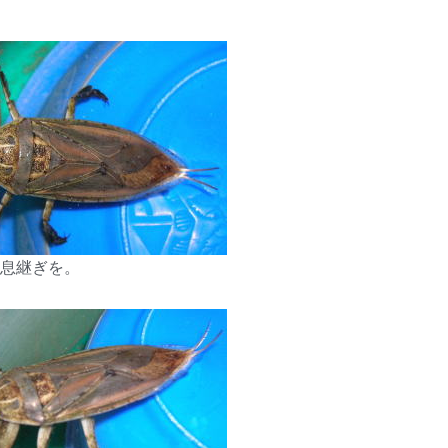
息継ぎを。