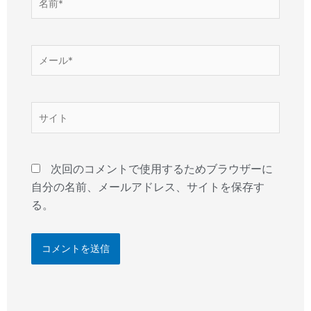
前
*
メ
ー
ル
*
サ
イ
ト
次回のコメントで使用するためブラウザーに
自分の名前、メールアドレス、サイトを保存す
る。