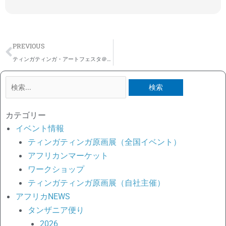
Prev
PREVIOUS
ティンガティンガ・アートフェスタ＠天王寺動物園 イベントレポート
検
索
対
カテゴリー
象:
イベント情報
ティンガティンガ原画展（全国イベント）
アフリカンマーケット
ワークショップ
ティンガティンガ原画展（自社主催）
アフリカNEWS
タンザニア便り
2026