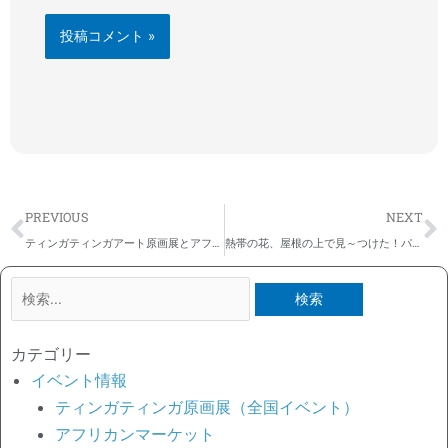
Prev
N
PREVIOUS
NEXT
ティンガティンガアート原画展とアフリカンワークショップ開催 ＠六甲山ガーデンテラス ホルティ
熱帯の花、屋根の上で見～つけた！パッションフルーツ 花と実～トケイソウ
検
索
対
カテゴリー
象:
イベント情報
ティンガティンガ原画展（全国イベント）
アフリカンマーケット