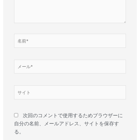
名
前
*
メ
ー
ル
*
サ
イ
ト
次回のコメントで使用するためブラウザーに
自分の名前、メールアドレス、サイトを保存す
る。