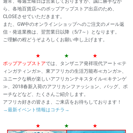
通常、毎週土曜日は営業しておりますが、誠に勝手なが
ら、各地百貨店へのポップアップストア出店のため、
CLOSEさせていただきます。
また、GW中のオンラインショップへのご注文のメール返
信・発送業務は、翌営業日以降（5/7～）となります。
ご理解の程どうぞよろしくお願い申し上げます。
★
★
★
ポップアップストア
では、タンザニア発祥現代アート≪テ
ィンガティンガ≫、東アフリカの生活万能布≪カンガ≫、
ユニークな柄が楽しいアフリカンテキスタイル≪キテンゲ
≫、2018春新入荷のアフリカンファッション、バッグ、ポ
ーチなどなど、たくさんご紹介します。
アフリカ好きの皆さま、ご来店をお待ちしております！
→最新イベント情報はコチラ→
★
★
★