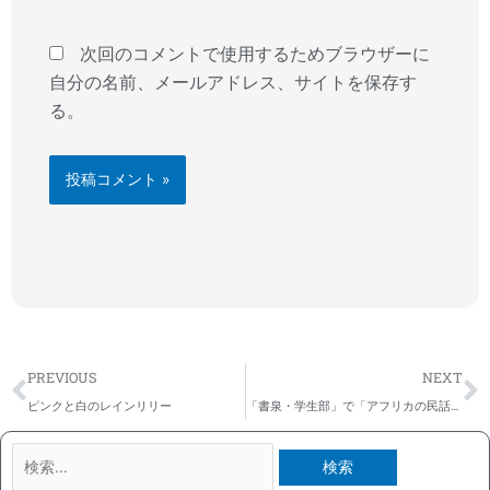
ト
次回のコメントで使用するためブラウザーに
自分の名前、メールアドレス、サイトを保存す
る。
Prev
N
PREVIOUS
NEXT
ピンクと白のレインリリー
「書泉・学生部」で「アフリカの民話」の連載中です その62
検
索