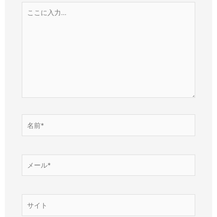
こ
こ
に
入
力…
名
前
*
メ
ー
ル
*
サ
イ