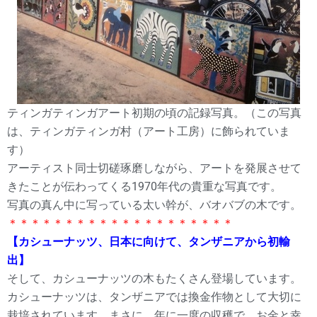
ティンガティンガアート初期の頃の記録写真。（この写真
は、ティンガティンガ村（アート工房）に飾られていま
す）
アーティスト同士切磋琢磨しながら、アートを発展させて
きたことが伝わってくる1970年代の貴重な写真です。
写真の真ん中に写っている太い幹が、バオバブの木です。
＊＊＊＊＊＊＊＊＊＊＊＊＊＊＊＊＊＊＊＊
【カシューナッツ、日本に向けて、タンザニアから初輸
出】
そして、カシューナッツの木もたくさん登場しています。
カシューナッツは、タンザニアでは換金作物として大切に
栽培されています。まさに、年に一度の収穫で、お金と幸