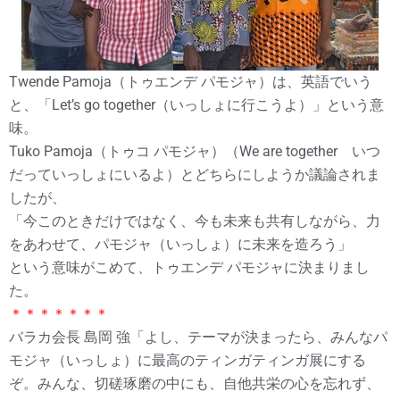
Twende Pamoja（トゥエンデ パモジャ）は、英語でいう
と、「Let’s go together（いっしょに行こうよ）」という意
味。
Tuko Pamoja（トゥコ パモジャ）（We are together いつ
だっていっしょにいるよ）とどちらにしようか議論されま
したが、
「今このときだけではなく、今も未来も共有しながら、力
をあわせて、パモジャ（いっしょ）に未来を造ろう」
という意味がこめて、トゥエンデ パモジャに決まりまし
た。
＊＊＊＊＊＊＊
バラカ会長 島岡 強「よし、テーマが決まったら、みんなパ
モジャ（いっしょ）に最高のティンガティンガ展にする
ぞ。みんな、切磋琢磨の中にも、自他共栄の心を忘れず、