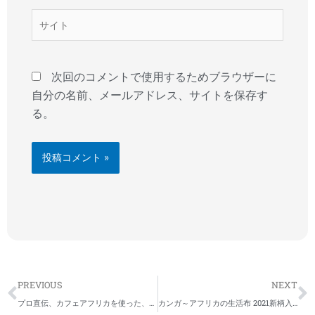
*
サ
イ
ト
次回のコメントで使用するためブラウザーに
自分の名前、メールアドレス、サイトを保存す
る。
Prev
N
PREVIOUS
NEXT
プロ直伝、カフェアフリカを使った、生チョコレシピ
カンガ～アフリカの生活布 2021新柄入荷！～