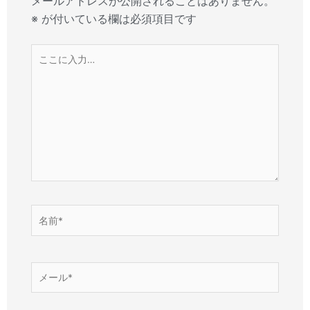
メールアドレスが公開されることはありません。
※
が付いている欄は必須項目です
こ
こ
に
入
力…
名
前
*
メ
ー
ル