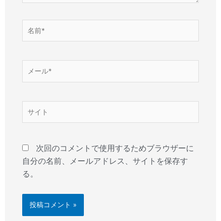
名
前
*
メ
ー
ル
*
サ
イ
ト
次回のコメントで使用するためブラウザーに
自分の名前、メールアドレス、サイトを保存す
る。