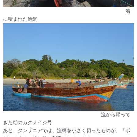
船
に積まれた漁網
漁から帰って
きた朝のカクメイジ号
あと、タンザニアでは、漁網を小さく切ったものが、「ボ