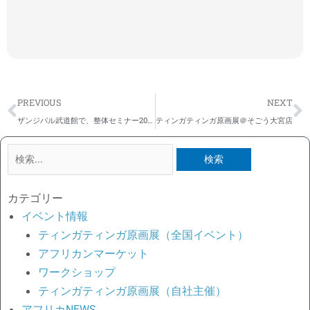
Prev
N
PREVIOUS
NEXT
ザンジバル武道館で、整体セミナー2022 ＊タンザニア便り
ティンガティンガ原画展＠そごう大宮店
検
索
対
カテゴリー
象:
イベント情報
ティンガティンガ原画展（全国イベント）
アフリカンマーケット
ワークショップ
ティンガティンガ原画展（自社主催）
アフリカNEWS