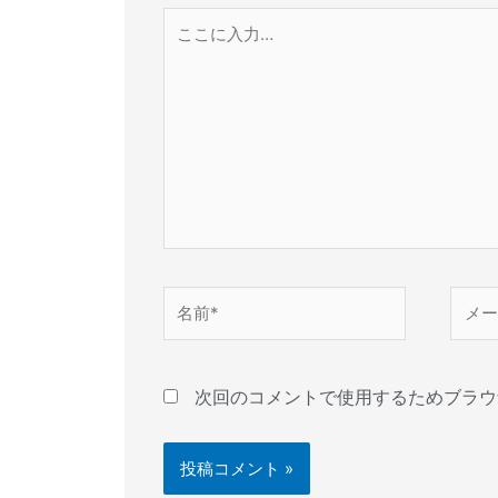
こ
こ
に
入
力…
名
メ
前
ー
*
ル
*
次回のコメントで使用するためブラウ