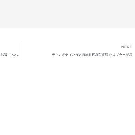
NEXT
モリンガの木を見に行こう！～スーパーフード、モリンガの不思議～木と花と実
ティンガティンガ原画展＠東急百貨店 たまプラーザ店