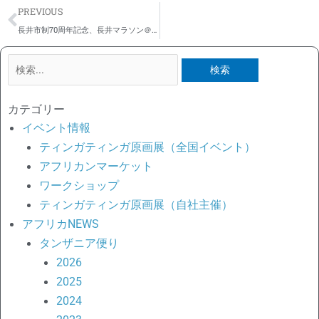
Prev
PREVIOUS
長井市制70周年記念、長井マラソン＠山形2024～タンザニアチーム大活躍＊ドドマ市と姉妹都市に
検
索
対
カテゴリー
象:
イベント情報
ティンガティンガ原画展（全国イベント）
アフリカンマーケット
ワークショップ
ティンガティンガ原画展（自社主催）
アフリカNEWS
タンザニア便り
2026
2025
2024