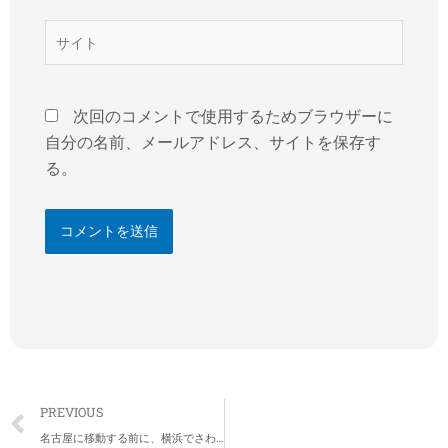
ル
*
サ
イ
ト
次回のコメントで使用するためブラウザーに
自分の名前、メールアドレス、サイトを保存す
る。
Prev
PREVIOUS
名古屋に移動する前に、横浜でさわやか五月の花散歩しながら、子どもの本＆クーベルチップさんへ行ってみた