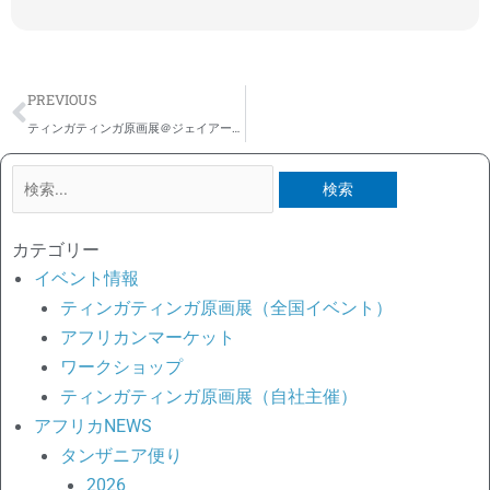
Prev
PREVIOUS
ティンガティンガ原画展＠ジェイアール名古屋タカシマヤ
検
索
対
カテゴリー
象:
イベント情報
ティンガティンガ原画展（全国イベント）
アフリカンマーケット
ワークショップ
ティンガティンガ原画展（自社主催）
アフリカNEWS
タンザニア便り
2026