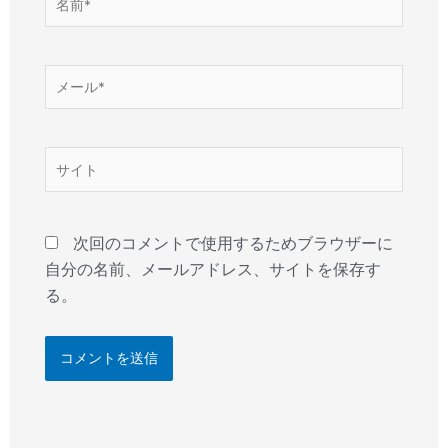
前
*
メ
ー
ル
*
サ
イ
ト
次回のコメントで使用するためブラウザーに
自分の名前、メールアドレス、サイトを保存す
る。