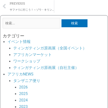
Prev
PREVIOUS
サファリに行こう！～ゾウ・キリン、カバの家族・巨大バオバブから、アフリカの昔話をふりかえる
検
索
対
カテゴリー
象:
イベント情報
ティンガティンガ原画展（全国イベント）
アフリカンマーケット
ワークショップ
ティンガティンガ原画展（自社主催）
アフリカNEWS
タンザニア便り
2026
2025
2024
2023