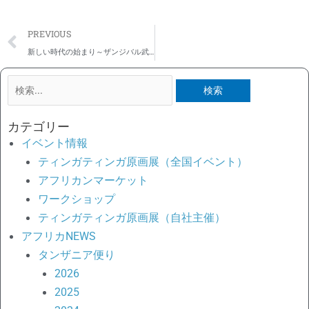
Prev
PREVIOUS
新しい時代の始まり～ザンジバル武道館、大改修後の再開館式＆記念試合
検
索
対
カテゴリー
象:
イベント情報
ティンガティンガ原画展（全国イベント）
アフリカンマーケット
ワークショップ
ティンガティンガ原画展（自社主催）
アフリカNEWS
タンザニア便り
2026
2025