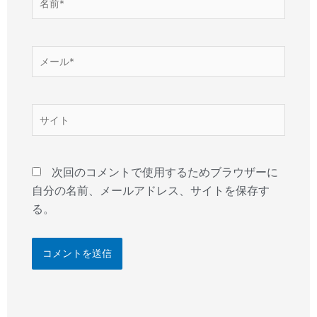
前
*
メ
ー
ル
*
サ
イ
ト
次回のコメントで使用するためブラウザーに
自分の名前、メールアドレス、サイトを保存す
る。