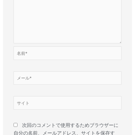
名
前
*
メ
ー
ル
*
サ
イ
ト
次回のコメントで使用するためブラウザーに
自分の名前、メールアドレス、サイトを保存す