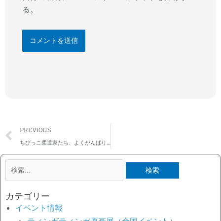
る。
Prev
PREVIOUS
ちびっこ柔道家たち、よくがんばりました！～今年最後のザンジバル柔道ヤングスターズ大会
検
索
対
カテゴリー
象:
イベント情報