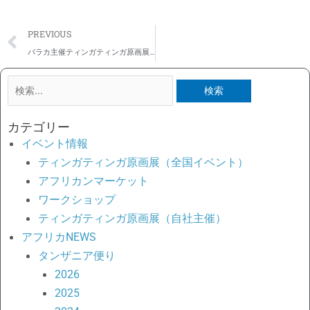
Prev
PREVIOUS
バラカ主催ティンガティンガ原画展2026＠横浜・名古屋～しあわせを呼ぶ鳥シェルレ☆見どころ☆現地の制作風景
検
索
対
カテゴリー
象:
イベント情報
ティンガティンガ原画展（全国イベント）
アフリカンマーケット
ワークショップ
ティンガティンガ原画展（自社主催）
アフリカNEWS
タンザニア便り
2026
2025