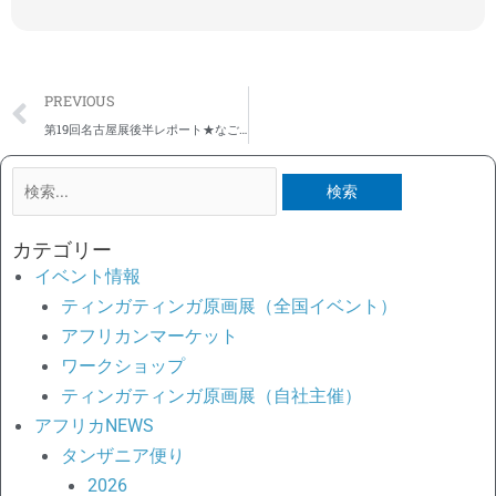
Prev
PREVIOUS
第19回名古屋展後半レポート★なごやかに終了～タンザニア大使様初来名★来年20回展実現を期して熱田神宮に
検
索
対
カテゴリー
象:
イベント情報
ティンガティンガ原画展（全国イベント）
アフリカンマーケット
ワークショップ
ティンガティンガ原画展（自社主催）
アフリカNEWS
タンザニア便り
2026