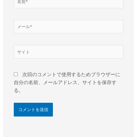
前
*
メ
ー
ル
*
サ
イ
ト
次回のコメントで使用するためブラウザーに
自分の名前、メールアドレス、サイトを保存す
る。