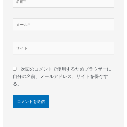
前
*
メ
ー
ル
*
サ
イ
ト
次回のコメントで使用するためブラウザーに
自分の名前、メールアドレス、サイトを保存す
る。