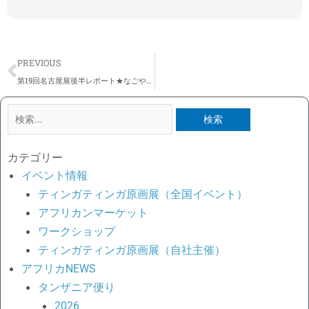
Prev
PREVIOUS
第19回名古屋展後半レポート★なごやかに終了～タンザニア大使様初来名★来年20回展実現を期して熱田神宮に
検
索
対
カテゴリー
象:
イベント情報
ティンガティンガ原画展（全国イベント）
アフリカンマーケット
ワークショップ
ティンガティンガ原画展（自社主催）
アフリカNEWS
タンザニア便り
2026