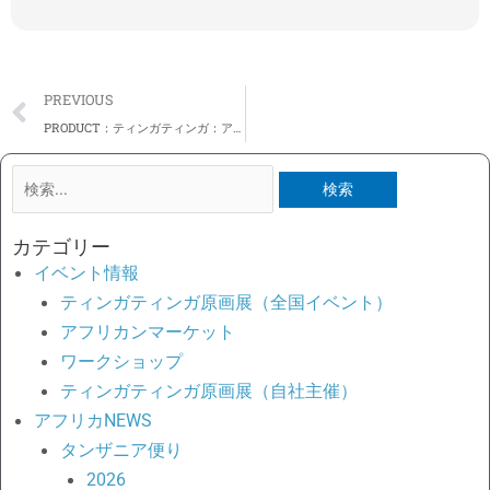
Prev
PREVIOUS
PRODUCT：ティンガティンガ：アーティスト紹介​：ナソロ・ムクラ
検
索
対
カテゴリー
象:
イベント情報
ティンガティンガ原画展（全国イベント）
アフリカンマーケット
ワークショップ
ティンガティンガ原画展（自社主催）
アフリカNEWS
タンザニア便り
2026