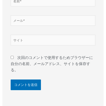
前
*
メ
ー
ル
*
サ
イ
ト
次回のコメントで使用するためブラウザーに
自分の名前、メールアドレス、サイトを保存す
る。