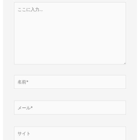
こ
こ
に
入
力…
名
前
*
メ
ー
ル
*
サ
イ