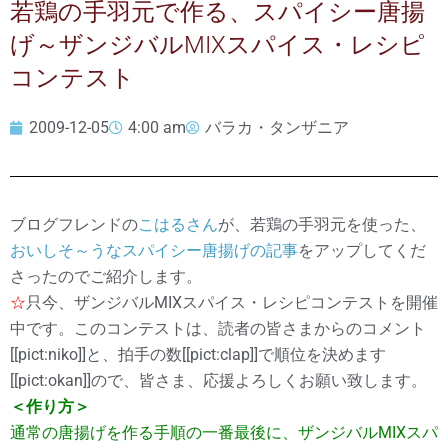
若鶏の手羽元で作る、スパイシー唐揚
げ～ザンジバルMIXスパイス・レシピ
コンテスト
2009-12-05
4:00 am
バラカ・タンザニア
ブログフレンドの
こはるさん
が、若鶏の手羽元を使った、
おいしそ～うなスパイシー唐揚げの記事
をアップしてくだ
さったのでご紹介します。
☆
只今、ザンジバルMIXスパイス・レシピコンテストを開催
中です。このコンテストは、読者の皆さまからのコメント
[[pict:niko]]と、拍手の数[[pict:clap]]で順位を決めます
[[pict:okan]]ので、皆さま、応援よろしくお願い致します。
＜作り方＞
通常の唐揚げを作る手順の一番最後に、ザンジバルMIXスパ