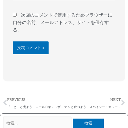
ト
次回のコメントで使用するためブラウザーに
自分の名前、メールアドレス、サイトを保存す
る。
Prev
N
PREVIOUS
NEXT
『ことこと煮よう！ロール白菜』～ザンジバルMIXスパイス・レシピコンテスト
ナンと食べよう！スパイシー・カレーソース～ザンジバルMIXスパイス・レシピコンテスト
検
索