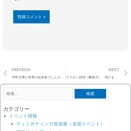
Prev
PREVIOUS
NEXT
70年万博と世界の絵本展でしんぞうとひげが読めます！
ラマダン2015（断食月）、明けまして、おめでとう！
検
索
対
カテゴリー
象:
イベント情報
ティンガティンガ原画展（全国イベント）