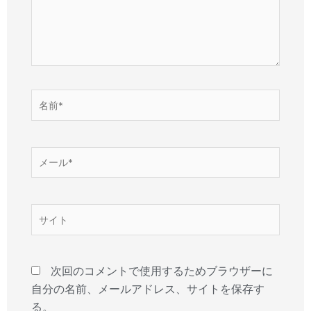
力…
名
前
*
メ
ー
ル
*
サ
イ
ト
次回のコメントで使用するためブラウザーに
自分の名前、メールアドレス、サイトを保存す
る。