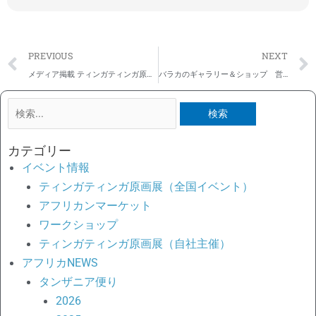
Prev
PREVIOUS
NEXT
メディア掲載 ティンガティンガ原画展＠岐阜高島屋
バラカのギャラリー＆ショップ 営業再開のお知らせ
検
索
対
カテゴリー
象:
イベント情報
ティンガティンガ原画展（全国イベント）
アフリカンマーケット
ワークショップ
ティンガティンガ原画展（自社主催）
アフリカNEWS
タンザニア便り
2026