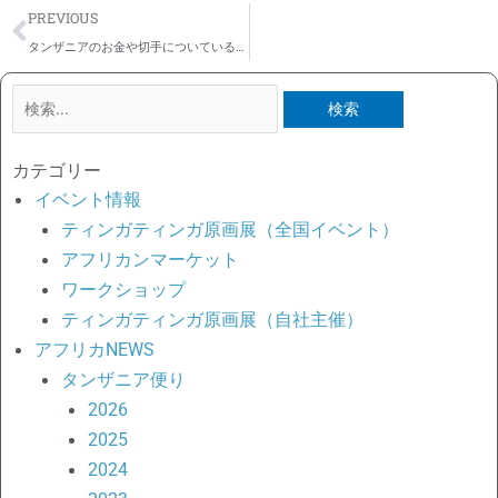
Prev
PREVIOUS
タンザニアのお金や切手についている動物たちと、ネコの日2.22が近づいた、ザンジバルの猫たち
検
索
対
カテゴリー
象:
イベント情報
ティンガティンガ原画展（全国イベント）
アフリカンマーケット
ワークショップ
ティンガティンガ原画展（自社主催）
アフリカNEWS
タンザニア便り
2026
2025
2024