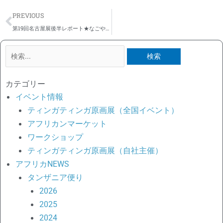
Prev
PREVIOUS
第19回名古屋展後半レポート★なごやかに終了～タンザニア大使様初来名★来年20回展実現を期して熱田神宮に
検
索
対
カテゴリー
象:
イベント情報
ティンガティンガ原画展（全国イベント）
アフリカンマーケット
ワークショップ
ティンガティンガ原画展（自社主催）
アフリカNEWS
タンザニア便り
2026
2025
2024