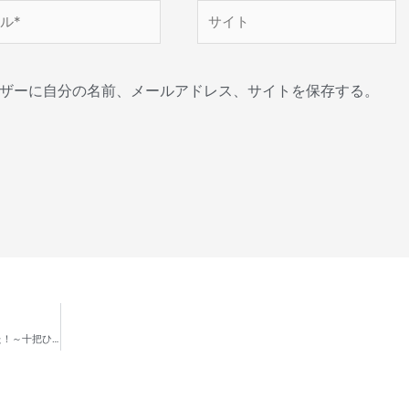
サ
イ
ト
ザーに自分の名前、メールアドレス、サイトを保存する。
バンコク＠タイのパーククローン花市場は、想像を超えていた！～十把ひとからげのデンファレ