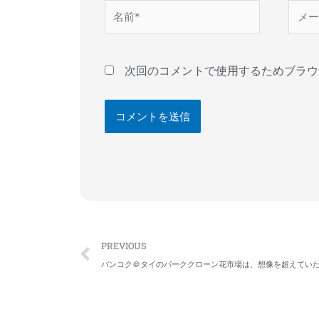
名
メ
前
ー
*
ル
*
次回のコメントで使用するためブラウ
Prev
PREVIOUS